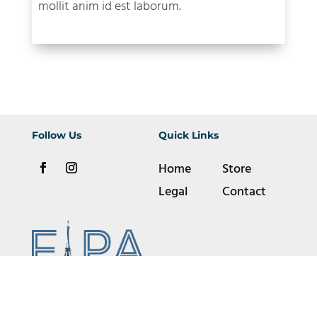
mollit anim id est laborum.
Follow Us
Quick Links
Home
Store
Legal
Contact
501(c)(3) Non-Profit Copyright FIPA © 2026 | Website
designed with ❤️ by
ANVIWEB
.